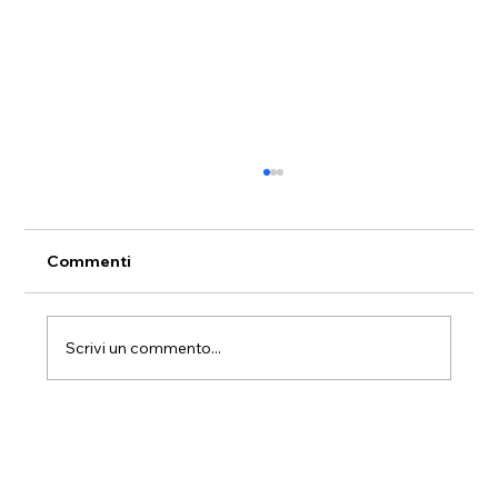
Commenti
Scrivi un commento...
Traslochi verde e sostenibili: come
ridurre l’impatto ambientale