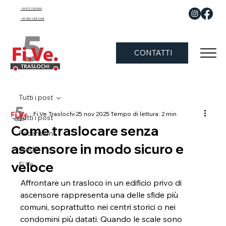
+39 070 2063969
+39 389 288 7658
CONTATTI
Tutti i post
Fi.Ve Traslochi
25 nov 2025
Tempo di lettura: 2 min
Tutti i post
Come traslocare senza
Recensioni
ascensore in modo sicuro e
Guide
veloce
Fi.Ve.
Affrontare un trasloco in un edificio privo di 
ascensore rappresenta una delle sfide più 
comuni, soprattutto nei centri storici o nei 
condomini più datati. Quando le scale sono 