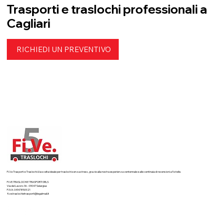
Trasporti e traslochi professionali a
Cagliari
RICHIEDI UN PREVENTIVO
Fi.Ve Trasporti e Traslochi è la scelta ideale per traslochi senza stress, grazie alla nostra esperienza ventennale e alle centinaia di recensioni a 5 stelle.
FI.VE.TRASLOCHI E TRASPORTI SRLS
Via del Lavoro 36 - 09047 Selargius
P.IVA: 04147850921
fi.ve.traslochietrasporti@legalmail.it