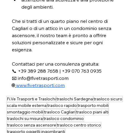
degli ambienti.
Che si tratti di un quarto piano nel centro di 
Cagliari o di un attico in un condominio senza 
ascensore, il nostro team è pronto a offrire 
soluzioni personalizzate e sicure per ogni 
esigenza.
Contattaci per una consulenza gratuita: 
📞 +39 389 288 7658 | +39 070 763 0935 
📧 
info@fivetrasporti.com
🌐
www.fivetrasporti.com
Fi.Ve Trasporti e Traslochi
traslochi Sardegna
trasloco sicuro
scala mobile esterna
trasloco rapido
trasporto mobili
smontaggio mobili
trasloco Cagliari
trasloco piani alti
traslochi su misura
trasloco condominio
trasloco senza ascensore
trasloco centro storico
trasporto oggetti ingombranti