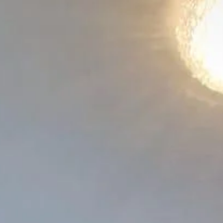
materiali edili presso un condominio interno a Cagliari. La sfida
principale di questo incarico era il trasporto di materiali pesanti e
ingombranti fino al terzo piano dell'edificio. Grazie alla nostra
attrezzatura professionale e al nostro team qualificato, abbiamo
portato a termine il lavoro con efficienza e in sicurezza. La nostra
scala mobile esterna: stabile e sicura Una delle principali
preoccupazioni durante il t