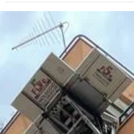
-
25 lug 2024
Tempo di lettura: 2 min
Trasloco completo con servizio di
imballaggio in Via Cugia a Cagliari
Nel nostro ultimo progetto di trasloco, stiamo avendo l'opportunit
di fornire un servizio completo per un appartamento situato al
quarto...