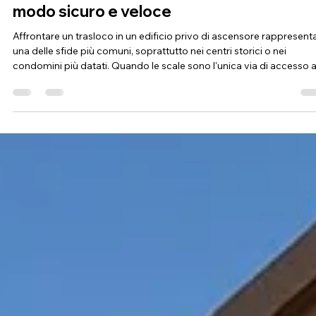
Fi.Ve Traslochi
25 nov 2025
Tempo di lettura: 2 min
Come traslocare senza ascensore in
modo sicuro e veloce
Affrontare un trasloco in un edificio privo di ascensore rappresent
una delle sfide più comuni, soprattutto nei centri storici o nei
condomini più datati. Quando le scale sono l'unica via di accesso a
piani superiori, è fondamentale organizzare ogni fase del trasloco
con precisione, affidandosi a mezzi adeguati e a un team esperto. 
questo articolo vediamo come gestire al meglio un trasloco senza
ascensore, evitando danni, stress e ritardi. Analisi preliminare e
sopralluo