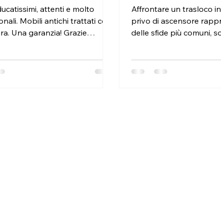
ucatissimi, attenti e molto
Affrontare un trasloco in
nali. Mobili antichi trattati con
privo di ascensore rapp
ra. Una garanzia! Grazie
delle sfide più comuni, s
centri storici o nei condo
/maps.app.goo.gl/XsZyRA5bT5
Quando le scale sono l'un
accesso ai piani superiori
fondamentale organizzar
del trasloco con precisio
a mezzi adeguati e a un 
In questo articolo vedi
gestire al meglio un tra
ascensore, evitando dann
ritardi. Analisi prelimina