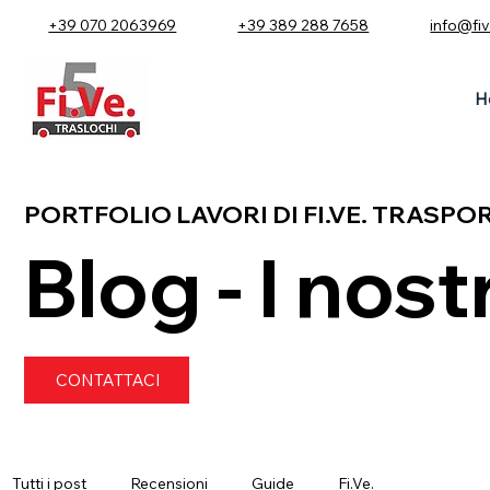
+39 070 2063969
+39 389 288 7658
info@fi
H
PORTFOLIO LAVORI DI FI.VE. TRASPO
Blog - I nostr
CONTATTACI
Tutti i post
Recensioni
Guide
Fi.Ve.