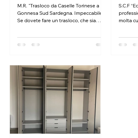
M.R. "Trasloco da Caselle Torinese a
S.C.F “Ed
Gonnesa Sud Sardegna. Impeccabile.
professio
Se dovete fare un trasloco, che sia
molta cu
facile o difficile, scegliendo Fi.Ve.
ancora.”
Traslochi andate a colpo sicuro per
https:/
qualità e prezzo"
8iVScp8
https://maps.app.goo.gl/tBKeMxjR9Sh
2CBDR8