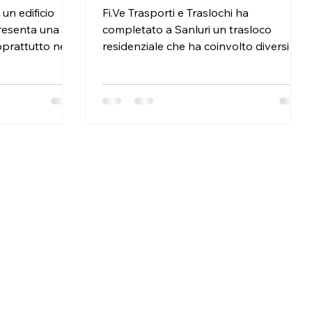
 un edificio
Fi.Ve Trasporti e Traslochi ha
resenta una
completato a Sanluri un trasloco
oprattutto nei
residenziale che ha coinvolto diversi
mini più datati.
ambienti della casa. Il servizio ha
ica via di
compreso lo smontaggio dei mobili,
, è
l’imballaggio, il trasporto, il rimontaggio
e ogni fase
e la ricollocazione degli arredi nella
ne, affidandosi
nuova abitazione. L’intero lavoro è
team esperto.
stato portato a termine in due giorni.
amo come
Tra gli elementi trasferiti erano presenti
sloco senza
una camera matrimoniale, diverse
i, stress e
armadiature e una cucina completa:
re e sopralluo
arredi che richiedono ordine nello smo