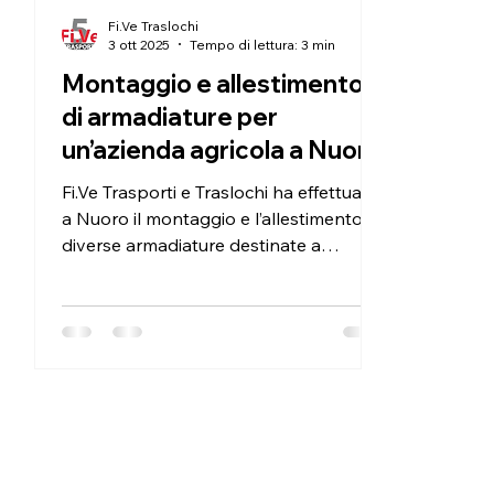
Fi.Ve Traslochi
3 ott 2025
Tempo di lettura: 3 min
Montaggio e allestimento
di armadiature per
un’azienda agricola a Nuoro
Fi.Ve Trasporti e Traslochi ha effettuato
a Nuoro il montaggio e l’allestimento di
diverse armadiature destinate a
un’azienda agricola. Gli arredi erano già
stati consegnati direttamente presso la
sede aziendale. Il nostro incarico
riguardava quindi il montaggio accurato
dei diversi moduli e la configurazione
degli spazi interni, nel rispetto delle
caratteristiche tecniche di ciascun
elemento. L’intervento mostra come il
montaggio di mobili professionali