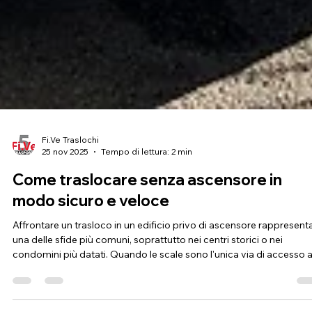
Fi.Ve Traslochi
25 nov 2025
Tempo di lettura: 2 min
Come traslocare senza ascensore in
modo sicuro e veloce
Affrontare un trasloco in un edificio privo di ascensore rappresent
una delle sfide più comuni, soprattutto nei centri storici o nei
condomini più datati. Quando le scale sono l'unica via di accesso a
piani superiori, è fondamentale organizzare ogni fase del trasloco
con precisione, affidandosi a mezzi adeguati e a un team esperto. 