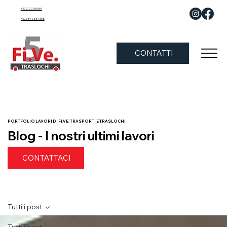
+39 070 2063969
+39 389 288 7658
CONTATTI
PORTFOLIO LAVORI DI FI.VE. TRASPORTI E TRASLOCHI
Blog - I nostri ultimi lavori
CONTATTACI
Tutti i post