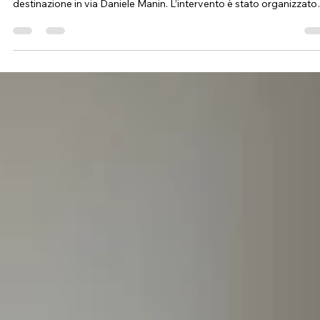
Trasloco a Selargius con smontaggio e
rimontaggio degli arredi in due giorni
Fi.Ve Trasporti ha completato un nuovo trasloco all’interno del
territorio di Selargius, con partenza da un’abitazione in via Fleming
destinazione in via Daniele Manin. L’intervento è stato organizzato
nell’arco di due giorni lavorativi e ha compreso lo smontaggio degl
arredi, la loro protezione, il trasporto e il successivo rimontaggio ne
nuova casa. Sebbene le due abitazioni si trovassero nello stesso
comune, il lavoro richiedeva una pianificazione precisa. La distanz