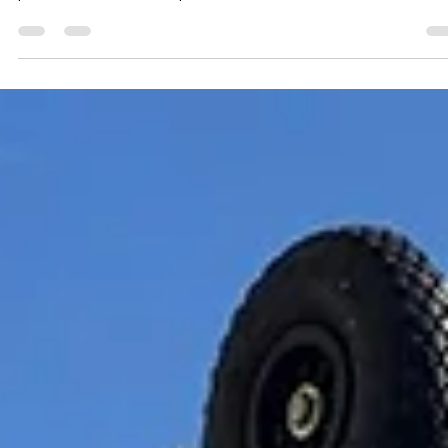
Fi.Ve Traslochi
30 dic 2025
Tempo di lettura: 3 min
Traslocare in inverno senza imprevisti:
come proteggere mobili e abitazione dal
freddo e dall’umidità
Traslocare durante i mesi invernali può sembrare più complesso
rispetto ad altri periodi dell’anno. Freddo, pioggia, umidità e giorna
più corte richiedono una pianificazione attenta e l’utilizzo di tecnic
specifiche per evitare danni a mobili, arredi e ambienti. Con la gius
organizzazione e il supporto di professionisti esperti, il trasloco in
inverno può svolgersi in modo sicuro, efficiente e senza imprevisti.