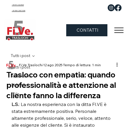
+39 070 2063969
+39 389 288 7658
CONTATTI
Tutti i post
Fi.Ve Traslochi
12 ago 2025
Tempo di lettura: 1 min
Tutti i post
Trasloco con empatia: quando
Recensioni
professionalità e attenzione al
Guide
cliente fanno la differenza
Fi.Ve.
L.S.
: La nostra esperienza con la ditta 
FI.VE
 è 
stata estremamente positiva. Personale 
altamente professionale, serio, veloce, attento 
alle esigenze del cliente. Si è instaurato 