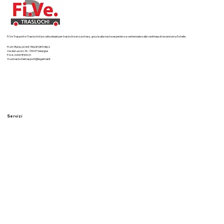
Fi.Ve Trasporti e Traslochi è la scelta ideale per traslochi senza stress, grazie alla nostra esperienza ventennale e alle centinaia di recensioni a 5 stelle.
FI.VE.TRASLOCHI E TRASPORTI SRLS
Via del Lavoro 36 - 09047 Selargius
P.IVA: 04147850921
fi.ve.traslochietrasporti@legalmail.it
Servizi
Traslochi residenziali
Traslochi aziendali
Imballaggi professionali
Deposito sicuro