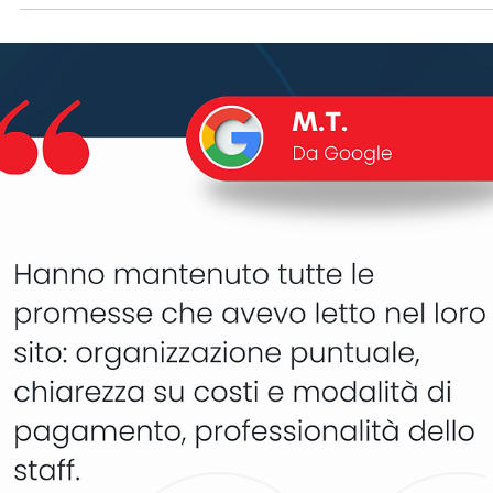
Fi.Ve Traslochi
19 gen
Tempo di lettura: 1 min
Precisione, ordine e professionalità in og
fase del trasloco
M.M. " Servizio di trasloco eccellente sotto ogni aspetto. Il titolare è
una persona seria, disponibile e sempre presente per qualsiasi
esigenza. Il personale addetto agli oggetti fragili è stato
estremamente professionale, cordiale, discreto e affidabile, con u
grande attenzione ai dettagli. Gli operai traslocatori si sono
dimostrati precisi, veloci, organizzati e sempre disponibili, lavoran
con grande cura. Il lavoro è stato svolto a regola d’arte, con
attenzione alla