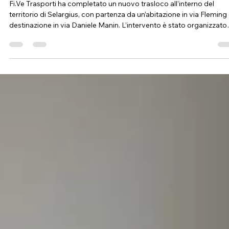
Fi.Ve Traslochi
2 giorni fa
Tempo di lettura: 3 min
Trasloco a Selargius con smontaggio e
rimontaggio degli arredi in due giorni
Fi.Ve Trasporti ha completato un nuovo trasloco all’interno del
territorio di Selargius, con partenza da un’abitazione in via Fleming
destinazione in via Daniele Manin. L’intervento è stato organizzato
nell’arco di due giorni lavorativi e ha compreso lo smontaggio degl
arredi, la loro protezione, il trasporto e il successivo rimontaggio ne
nuova casa. Sebbene le due abitazioni si trovassero nello stesso
comune, il lavoro richiedeva una pianificazione precisa. La distanz