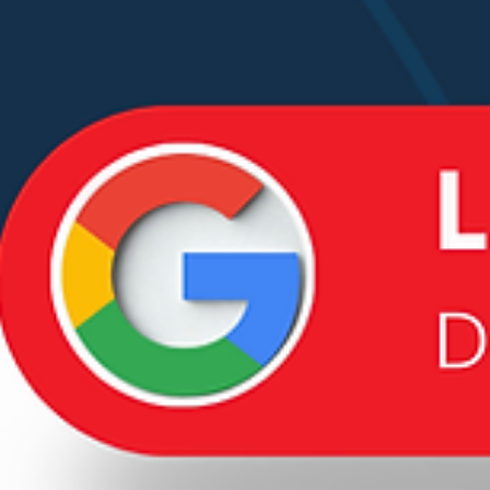
ricollocazione degli arredi
Fi.Ve Trasporti ha portato a termine un nuovo trasloco residenziale
interamente nel territorio di Dolianova. Sia l’abitazione di partenza 
quella di destinazione si trovavano al piano terra, una condizione 
ha reso più diretto il percorso di movimentazione, ma che non ha
eliminato la necessità di organizzare con attenzione il trasferiment
degli arredi più voluminosi. Il lavoro ha interessato principalmente g
elementi di una camera da letto: un letto matrimoniale imbo