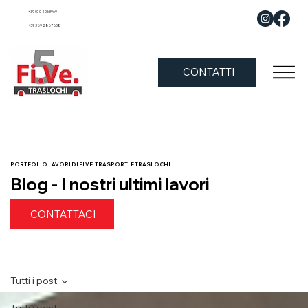
+39 070 2063969
+39 389 288 7658
CONTATTI
PORTFOLIO LAVORI DI FI.VE. TRASPORTI E TRASLOCHI
Blog - I nostri ultimi lavori
CONTATTACI
Tutti i post