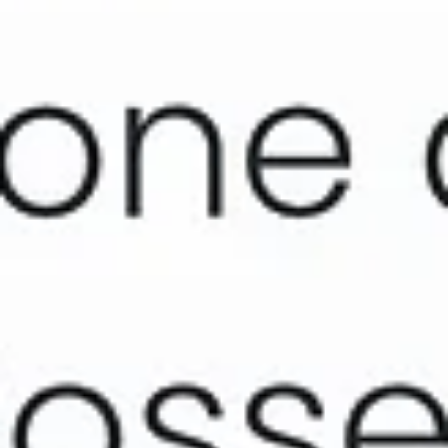
fanno la differenza
L.S. : La nostra esperienza con la ditta FI.VE è stata estremamente
positiva. Personale altamente professionale, serio, veloce, attento..