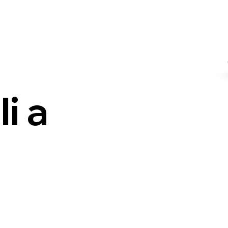
modifiche su mi
i a