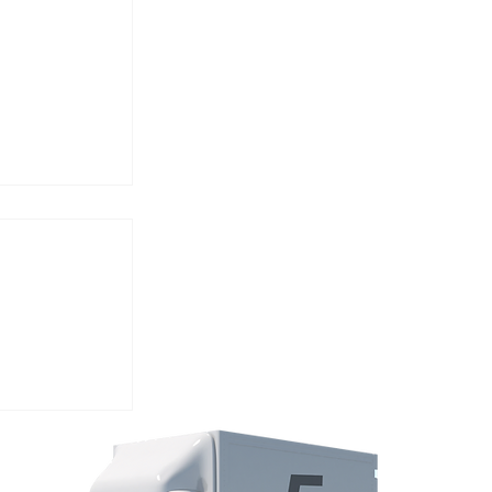
a al quinto
udoro a
to
 mobile e