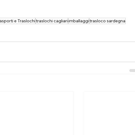
rasporti e Traslochi
traslochi cagliari
imballaggi
trasloco sardegna