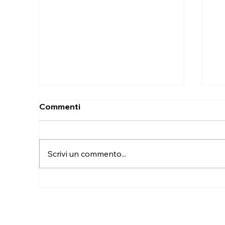
Commenti
Scrivi un commento...
Trasloco a Selargius con
Tr
smontaggio e rimontaggio
pi
degli arredi in due giorni
tr
ri