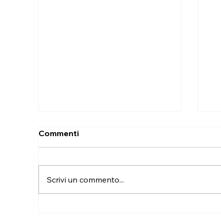
Commenti
Scrivi un commento...
Da Caselle Torinese a
Cu
Gonnesa: trasloco dalla
an