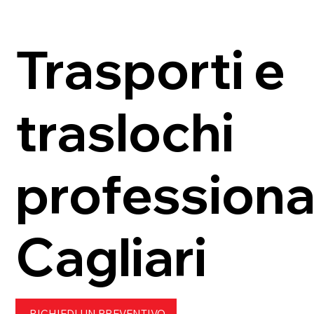
Penisola al Sud Sardegna
de
Trasporti e
traslochi
professional
Cagliari
RICHIEDI UN PREVENTIVO