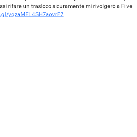
essi rifare un trasloco sicuramente mi rivolgerò a 
Fi.ve
oo.gl/yqzaMEL4SH7aovrP7