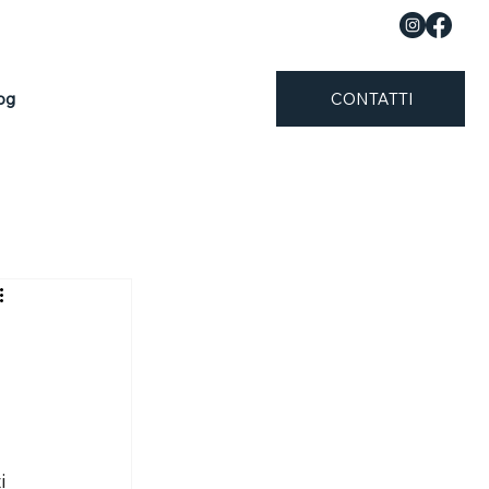
og
CONTATTI
i 