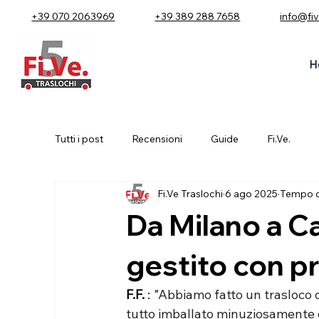
+39 070 2063969
+39 389 288 7658
info@fi
H
Tutti i post
Recensioni
Guide
Fi.Ve.
Fi.Ve Traslochi
6 ago 2025
Tempo di
Da Milano a Ca
gestito con pr
F.F.
 : 
"
Abbiamo fatto un trasloco da
tutto imballato minuziosamente e 