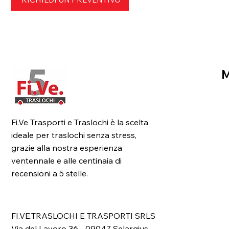
H
Fi.Ve Trasporti e Traslochi è la scelta
C
ideale per traslochi senza stress,
Se
grazie alla nostra esperienza
ventennale e alle centinaia di
C
recensioni a 5 stelle.
FI.VE.TRASLOCHI E TRASPORTI SRLS
Via del Lavoro 36 - 09047 Selargius