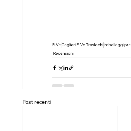
Fi.Ve
Cagliari
Fi.Ve Traslochi
imballaggi
pre
Recensioni
Post recenti