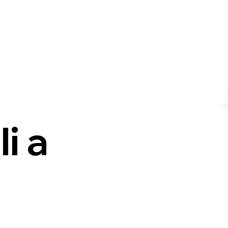
licati
i a