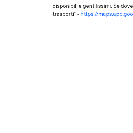
disponibili e gentilissimi. Se dov
trasporti" - 
https://maps.app.g