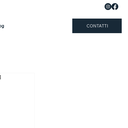
og
CONTATTI