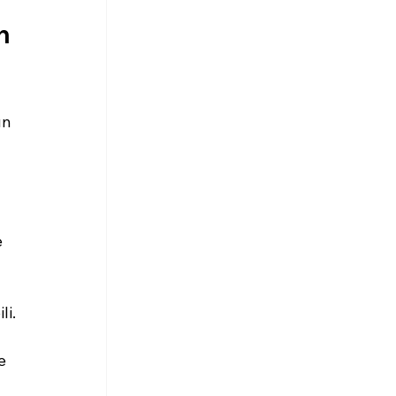
n 
un 
 
li.
e 