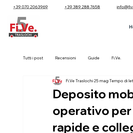
+39 070 2063969
+39 389 288 7658
info@fi
H
Tutti i post
Recensioni
Guide
Fi.Ve.
Fi.Ve Traslochi
25 mag
Tempo di let
Deposito mobi
operativo per 
rapide e coll