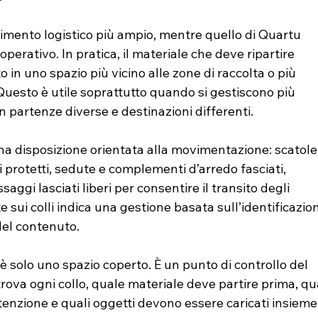
ferimento logistico più ampio, mentre quello di Quartu 
erativo. In pratica, il materiale che deve ripartire 
in uno spazio più vicino alle zone di raccolta o più 
uesto è utile soprattutto quando si gestiscono più 
n partenze diverse e destinazioni differenti.
na disposizione orientata alla movimentazione: scatole
si protetti, sedute e complementi d’arredo fasciati, 
aggi lasciati liberi per consentire il transito degli 
e sui colli indica una gestione basata sull’identificazio
del contenuto.
 è solo uno spazio coperto. È un punto di controllo del 
rova ogni collo, quale materiale deve partire prima, qua
enzione e quali oggetti devono essere caricati insieme