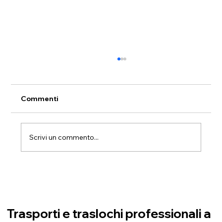
Commenti
Scrivi un commento...
Trasloco a Dolianova da piano terra a
piano terra: trasferimento e
ricollocazione degli arredi
Trasporti e traslochi professionali a