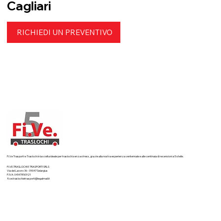
Cagliari
RICHIEDI UN PREVENTIVO
Fi.Ve Trasporti e Traslochi è la scelta ideale per traslochi senza stress, grazie alla nostra esperienza ventennale e alle centinaia di recensioni a 5 stelle.
FI.VE.TRASLOCHI E TRASPORTI SRLS
Via del Lavoro 36 - 09047 Selargius
P.IVA: 04147850921
fi.ve.traslochietrasporti@legalmail.it