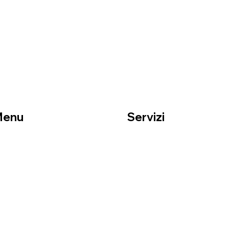
Menu
Servizi
ome
Traslochi residenziali
hi siamo
Traslochi aziendali
rvizi
Imballaggi professionali
ontatti
Deposito sicuro