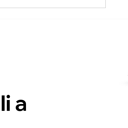
ra e professionalità
Quando il serviz
che nei dettagli più
ogni aspettativa
licati
i a