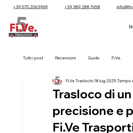
+39 070 2063969
+39 389 288 7658
info@fi
H
Tutti i post
Recensioni
Guide
Fi.Ve.
Fi.Ve Traslochi
18 lug 2025
Tempo di
Trasloco di un
precisione e p
Fi.Ve Trasport