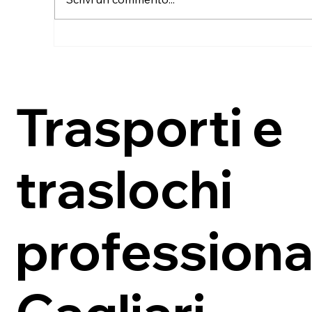
Da Caselle Torinese a
Cu
Gonnesa: trasloco dalla
an
Penisola al Sud Sardegna
de
Trasporti e
traslochi
professional