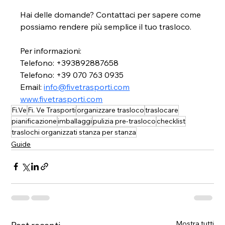
Hai delle domande? Contattaci per sapere come 
possiamo rendere più semplice il tuo trasloco.
Per informazioni:
Telefono: +393892887658
Telefono: 
+39 070 763 0935
Email: 
info@fivetrasporti.com
www.fivetrasporti.com
Fi.Ve
Fi. Ve Trasporti
organizzare trasloco
traslocare
pianificazione
imballaggi
pulizia pre-trasloco
checklist
traslochi organizzati stanza per stanza
Guide
Mostra tutti