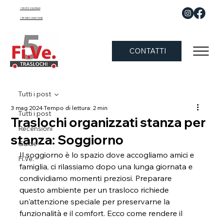
+39 070 2063969
+39 389 288 7658
CONTATTI
Tutti i post
3 mag 2024
Tempo di lettura: 2 min
Tutti i post
Traslochi organizzati stanza per
Recensioni
stanza: Soggiorno
Guide
Il soggiorno è lo spazio dove accogliamo amici e 
Fi.Ve.
famiglia, ci rilassiamo dopo una lunga giornata e 
condividiamo momenti preziosi. Preparare 
questo ambiente per un trasloco richiede 
un'attenzione speciale per preservarne la 
funzionalità e il comfort. Ecco come rendere il 