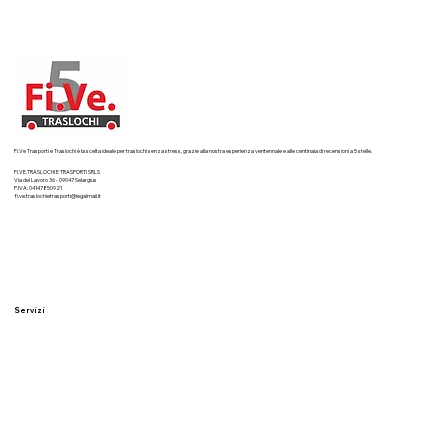
Fi.Ve Trasporti e Traslochi è la scelta ideale per traslochi senza stress, grazie alla nostra esperienza ventennale e alle centinaia di recensioni a 5 stelle.
FI.VE.TRASLOCHI E TRASPORTI SRLS
Via del Lavoro 36 - 09047 Selargius
P.IVA: 04147850921
fi.ve.traslochietrasporti@legalmail.it
Servizi
Traslochi residenziali
Traslochi aziendali
Imballaggi professionali