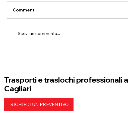
Commenti
Scrivi un commento...
Traslochi verde e sostenibili: come
ridurre l’impatto ambientale
Trasporti e traslochi professionali a
Cagliari
RICHIEDI UN PREVENTIVO