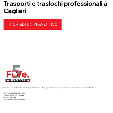
Trasporti e traslochi professionali a
Cagliari
RICHIEDI UN PREVENTIVO
Fi.Ve Trasporti e Traslochi è la scelta ideale per traslochi senza stress, grazie alla nostra esperienza ventennale e alle centinaia di recensioni a 5 stelle.
FI.VE.TRASLOCHI E TRASPORTI SRLS
Via del Lavoro 36 - 09047 Selargius
P.IVA: 04147850921
fi.ve.traslochietrasporti@legalmail.it