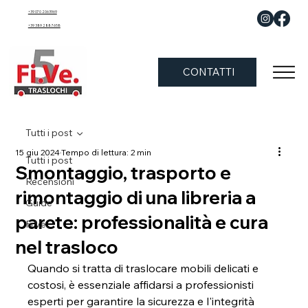
+39 070 2063969
+39 389 288 7658
CONTATTI
Tutti i post
15 giu 2024
Tempo di lettura: 2 min
Tutti i post
Smontaggio, trasporto e
Recensioni
rimontaggio di una libreria a
Guide
parete: professionalità e cura
Fi.Ve.
nel trasloco
Quando si tratta di traslocare mobili delicati e 
costosi, è essenziale affidarsi a professionisti 
esperti per garantire la sicurezza e l'integrità 