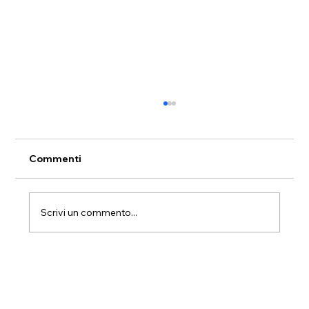
Commenti
Scrivi un commento...
Trasloco a Dolianova da piano terra a
piano terra: trasferimento e
ricollocazione degli arredi