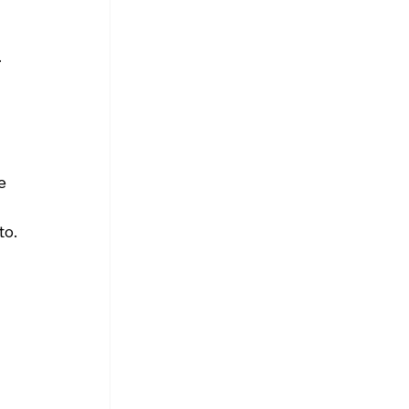
 
.
e 
to.