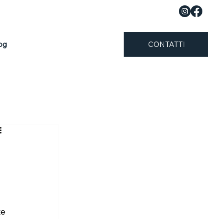
og
CONTATTI
e 