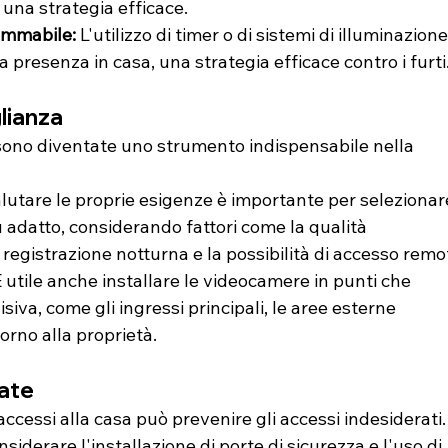
 una strategia efficace.
ammabile: 
L'utilizzo di timer o di sistemi di illuminazione
 presenza in casa, una strategia efficace contro i furti
lianza
sono diventate uno strumento indispensabile nella 
alutare le proprie esigenze è importante per selezionar
 adatto, considerando fattori come la qualità 
 registrazione notturna e la possibilità di accesso remo
È utile anche installare le videocamere in punti che 
iva, come gli ingressi principali, le aree esterne 
torno alla proprietà.
zate
 accessi alla casa può prevenire gli accessi indesiderati.
nsiderare l'installazione di porte di sicurezza e l'uso di 