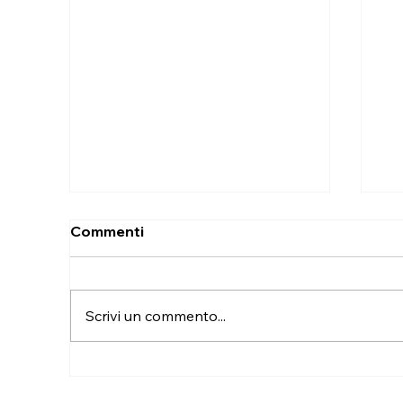
Commenti
Scrivi un commento...
Come smaltire i vecchi
Tr
mobili prima del trasloco:
so