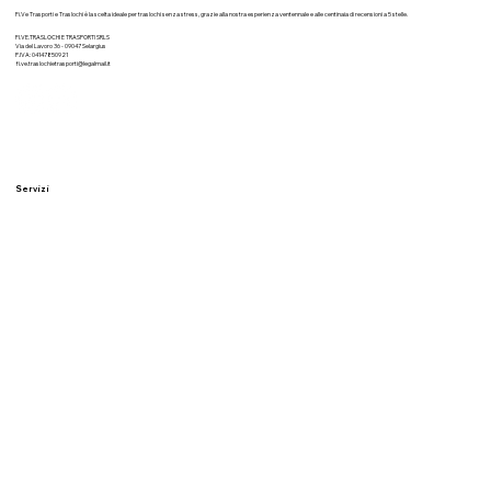
Fi.Ve Trasporti e Traslochi è la scelta ideale per traslochi senza stress, grazie alla nostra esperienza ventennale e alle centinaia di recensioni a 5 stelle.
FI.VE.TRASLOCHI E TRASPORTI SRLS
Via del Lavoro 36 - 09047 Selargius
P.IVA: 04147850921
fi.ve.traslochietrasporti@legalmail.it
Servizi
Traslochi residenziali
Traslochi aziendali
Imballaggi professionali
Deposito sicuro
Trasporti nazionali
Montaggio mobili