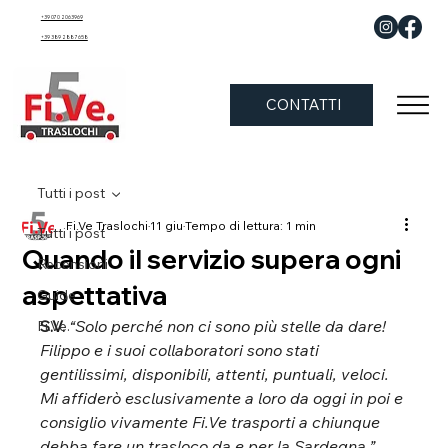
+39 070 2063969
+39 389 288 7658
CONTATTI
Tutti i post
Fi.Ve Traslochi
11 giu
Tempo di lettura: 1 min
Tutti i post
Quando il servizio supera ogni
Recensioni
aspettativa
Guide
S.V.
“Solo perché non ci sono più stelle da dare! 
Fi.Ve.
Filippo e i suoi collaboratori sono stati 
gentilissimi, disponibili, attenti, puntuali, veloci. 
Mi affiderò esclusivamente a loro da oggi in poi e 
consiglio vivamente Fi.Ve trasporti a chiunque 
debba fare un trasloco da e per la Sardegna.” 