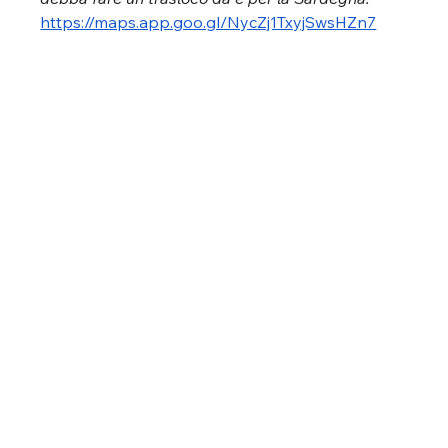
https://maps.app.goo.gl/NycZj1TxyjSwsHZn7