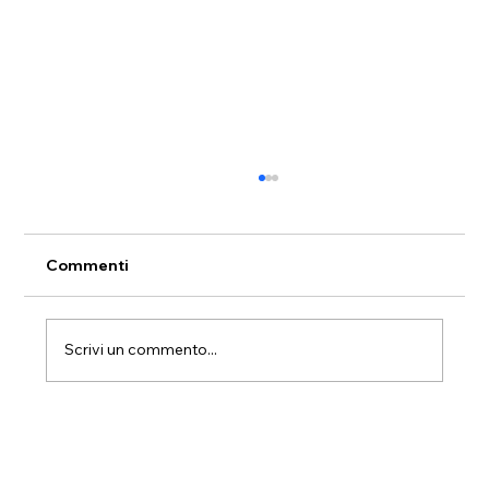
Commenti
Scrivi un commento...
Trasloco a Dolianova da piano terra a
piano terra: trasferimento e
ricollocazione degli arredi