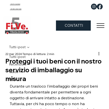
+39 070 2063969
+39 389 288 7658
CONTATTI
Tutti i post
22 mar 2024
Tempo di lettura: 2 min
Tutti i post
Proteggi i tuoi beni con il nostro
Recensioni
servizio di imballaggio su
Guide
misura
Fi.Ve.
Durante un trasloco l'imballaggio dei propri beni 
diventa fondamentale per permettere a ogni 
oggetto di arrivare intatto a destinazione. 
Tuttavia, per chi ha poco tempo o non ha 