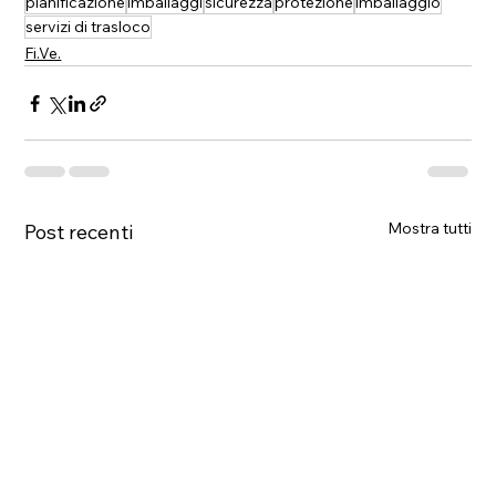
pianificazione
imballaggi
sicurezza
protezione
imballaggio
servizi di trasloco
Fi.Ve.
Mostra tutti
Post recenti