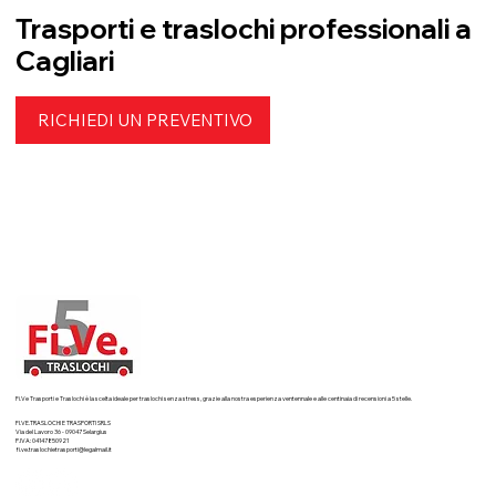
Trasporti e traslochi professionali a
Cagliari
RICHIEDI UN PREVENTIVO
Fi.Ve Trasporti e Traslochi è la scelta ideale per traslochi senza stress, grazie alla nostra esperienza ventennale e alle centinaia di recensioni a 5 stelle.
FI.VE.TRASLOCHI E TRASPORTI SRLS
Via del Lavoro 36 - 09047 Selargius
P.IVA: 04147850921
fi.ve.traslochietrasporti@legalmail.it