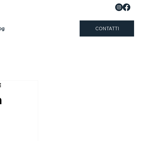
og
CONTATTI
n