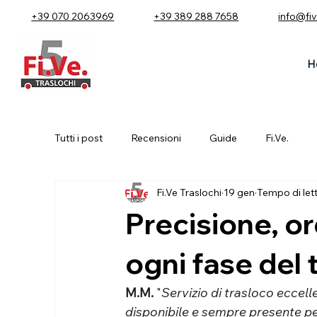
+39 070 2063969
+39 389 288 7658
info@fi
H
Tutti i post
Recensioni
Guide
Fi.Ve.
Fi.Ve Traslochi
19 gen
Tempo di lett
Precisione, or
ogni fase del 
M.M.
 "
Servizio di trasloco eccelle
disponibile e sempre presente per