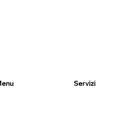
Menu
Servizi
ome
Traslochi residenziali
hi siamo
Traslochi aziendali
rvizi
Imballaggi professionali