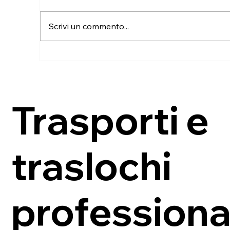
Scrivi un commento...
Da Caselle Torinese a
Cu
Gonnesa: trasloco dalla
an
Penisola al Sud Sardegna
de
Trasporti e
traslochi
professional