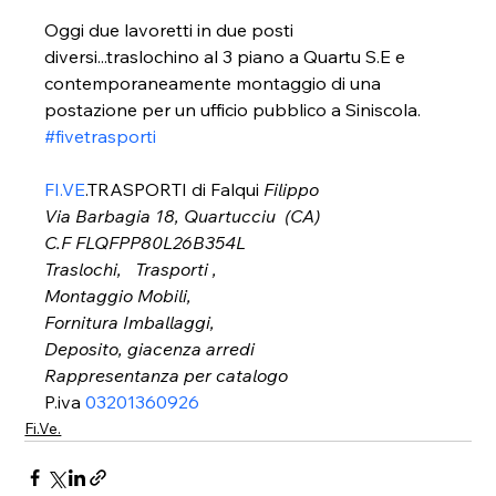
Oggi due lavoretti in due posti 
diversi...traslochino al 3 piano a Quartu S.E e 
contemporaneamente montaggio di una 
postazione per un ufficio pubblico a Siniscola. 
#fivetrasporti
FI.VE
.TRASPORTI di Falqui 
Filippo
Via Barbagia 18, Quartucciu  (CA) 
C.F FLQFPP80L26B354L
Traslochi,   Trasporti , 
Montaggio Mobili, 
Fornitura Imballaggi, 
Deposito, giacenza arredi
Rappresentanza per catalogo
P.iva 
03201360926
Fi.Ve.