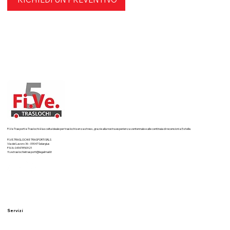
Fi.Ve Trasporti e Traslochi è la scelta ideale per traslochi senza stress, grazie alla nostra esperienza ventennale e alle centinaia di recensioni a 5 stelle.
FI.VE.TRASLOCHI E TRASPORTI SRLS
Via del Lavoro 36 - 09047 Selargius
P.IVA: 04147850921
fi.ve.traslochietrasporti@legalmail.it
Servizi
Traslochi residenziali