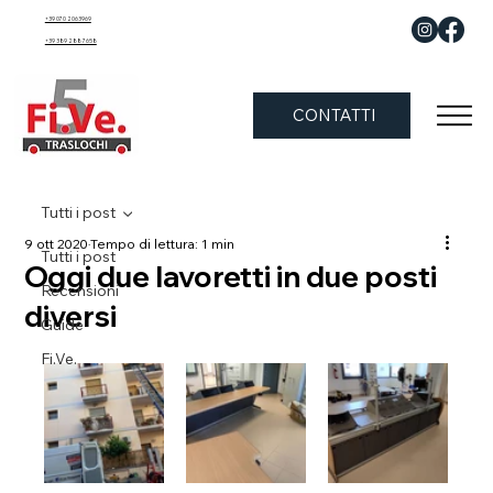
+39 070 2063969
+39 389 288 7658
CONTATTI
Tutti i post
9 ott 2020
Tempo di lettura: 1 min
Tutti i post
Oggi due lavoretti in due posti
Recensioni
diversi
Guide
Fi.Ve.