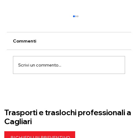
Commenti
Scrivi un commento...
Trasloco a Dolianova da piano terra a
piano terra: trasferimento e
ricollocazione degli arredi
Trasporti e traslochi professionali a
Cagliari
RICHIEDI UN PREVENTIVO