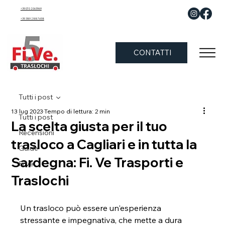
+39 070 2063969
+39 389 288 7658
CONTATTI
Tutti i post
13 lug 2023
Tempo di lettura: 2 min
Tutti i post
La scelta giusta per il tuo
Recensioni
trasloco a Cagliari e in tutta la
Guide
Sardegna: Fi. Ve Trasporti e
Fi.Ve.
Traslochi
Un trasloco può essere un'esperienza 
stressante e impegnativa, che mette a dura 