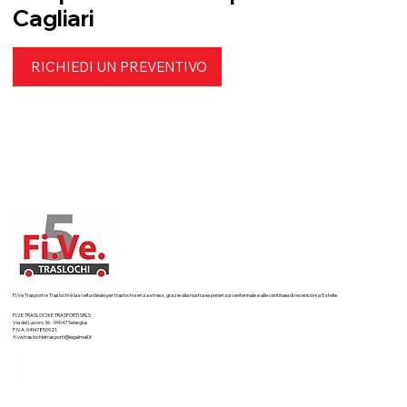
Cagliari
RICHIEDI UN PREVENTIVO
Fi.Ve Trasporti e Traslochi è la scelta ideale per traslochi senza stress, grazie alla nostra esperienza ventennale e alle centinaia di recensioni a 5 stelle.
FI.VE.TRASLOCHI E TRASPORTI SRLS
Via del Lavoro 36 - 09047 Selargius
P.IVA: 04147850921
fi.ve.traslochietrasporti@legalmail.it