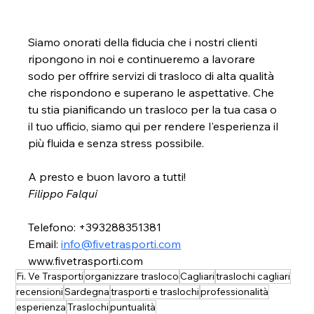
Siamo onorati della fiducia che i nostri clienti 
ripongono in noi e continueremo a lavorare 
sodo per offrire servizi di trasloco di alta qualità 
che rispondono e superano le aspettative. Che 
tu stia pianificando un trasloco per la tua casa o 
il tuo ufficio, siamo qui per rendere l'esperienza il 
più fluida e senza stress possibile. 
A presto e buon lavoro a tutti! 
Filippo Falqui
Telefono: +393288351381
Email: 
info@fivetrasporti.com
www.fivetrasporti.com
Fi. Ve Trasporti
organizzare trasloco
Cagliari
traslochi cagliari
recensioni
Sardegna
trasporti e traslochi
professionalità
esperienza
Traslochi
puntualità