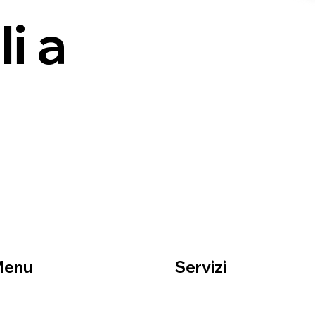
i a
Menu
Servizi
ome
Traslochi residenziali