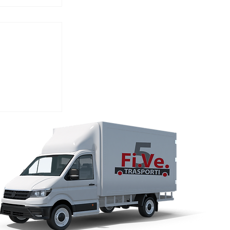
ese a
co dalla
 Sardegna