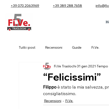
+39 070 2063969
+39 389 288 7658
info@fi
H
Tutti i post
Recensioni
Guide
Fi.Ve.
Fi.Ve Traslochi
31 gen 2021
Tempo di
“Felicissimi”
Filippo
 è stato la mia salvezza, pr
consigliatissimo.
Recensioni
Fi.Ve.