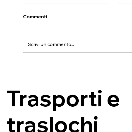
Commenti
Scrivi un commento...
Trasloco a Selargius con
Tr
smontaggio e rimontaggio
pi
degli arredi in due giorni
tr
ri
Trasporti e
traslochi