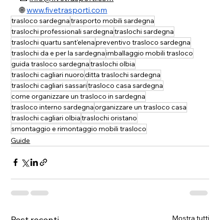
🌐 
www.fivetrasporti.com
trasloco sardegna
trasporto mobili sardegna
traslochi professionali sardegna
traslochi sardegna
traslochi quartu sant'elena
preventivo trasloco sardegna
traslochi da e per la sardegna
imballaggio mobili trasloco
guida trasloco sardegna
traslochi olbia
traslochi cagliari nuoro
ditta traslochi sardegna
traslochi cagliari sassari
trasloco casa sardegna
come organizzare un trasloco in sardegna
trasloco interno sardegna
organizzare un trasloco casa
traslochi cagliari olbia
traslochi oristano
smontaggio e rimontaggio mobili trasloco
Guide
Mostra tutti
Post recenti