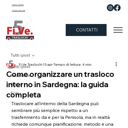
+39 070 2063969
+39 389 288 7658
CONTATTI
Tutti i post
Fi.Ve Traslochi
13 apr
Tempo di lettura: 4 min
Tutti i post
Come organizzare un trasloco
Recensioni
interno in Sardegna: la guida
Guide
completa
Fi.Ve.
Traslocare all’interno della Sardegna può 
sembrare più semplice rispetto a un 
trasferimento da e per la Penisola, ma in realtà 
richiede comunque pianificazione, metodo e una 