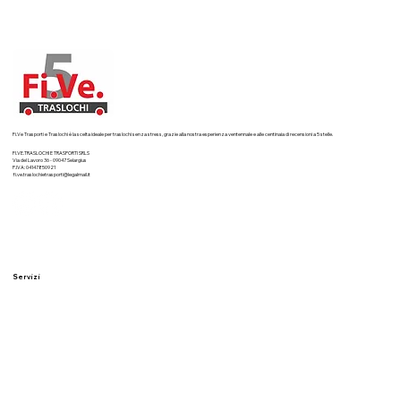
Fi.Ve Trasporti e Traslochi è la scelta ideale per traslochi senza stress, grazie alla nostra esperienza ventennale e alle centinaia di recensioni a 5 stelle.
FI.VE.TRASLOCHI E TRASPORTI SRLS
Via del Lavoro 36 - 09047 Selargius
P.IVA: 04147850921
fi.ve.traslochietrasporti@legalmail.it
Servizi
Traslochi residenziali
Traslochi aziendali
Imballaggi professionali