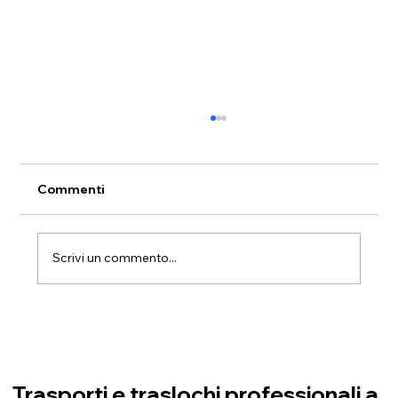
Commenti
Scrivi un commento...
Traslochi verde e sostenibili: come
ridurre l’impatto ambientale
Trasporti e traslochi professionali a