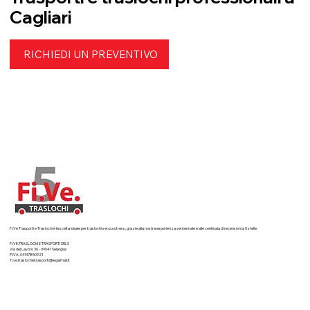
Cagliari
RICHIEDI UN PREVENTIVO
Fi.Ve Trasporti e Traslochi è la scelta ideale per traslochi senza stress, grazie alla nostra esperienza ventennale e alle centinaia di recensioni a 5 stelle.
FI.VE.TRASLOCHI E TRASPORTI SRLS
Via del Lavoro 36 - 09047 Selargius
P.IVA: 04147850921
fi.ve.traslochietrasporti@legalmail.it