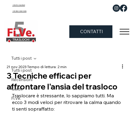
+39 070 2063969
+39 389 288 7658
CONTATTI
Tutti i post
21 nov 2023
Tempo di lettura: 2 min
Tutti i post
3 Tecniche efficaci per
Recensioni
affrontare l'ansia del trasloco
Guide
Traslocare è stressante, lo sappiamo tutti. Ma 
Fi.Ve.
ecco 3 modi veloci per ritrovare la calma quando 
ti senti sopraffatto: