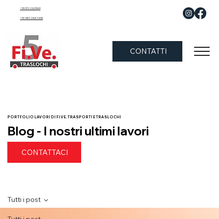
+39 070 2063969
+39 389 288 7658
CONTATTI
PORTFOLIO LAVORI DI FI.VE. TRASPORTI E TRASLOCHI
Blog - I nostri ultimi lavori
CONTATTACI
Tutti i post