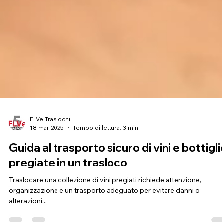
Fi.Ve Traslochi
18 mar 2025
Tempo di lettura: 3 min
Guida al trasporto sicuro di vini e bottigl
pregiate in un trasloco
Traslocare una collezione di vini pregiati richiede attenzione,
organizzazione e un trasporto adeguato per evitare danni o
alterazioni...