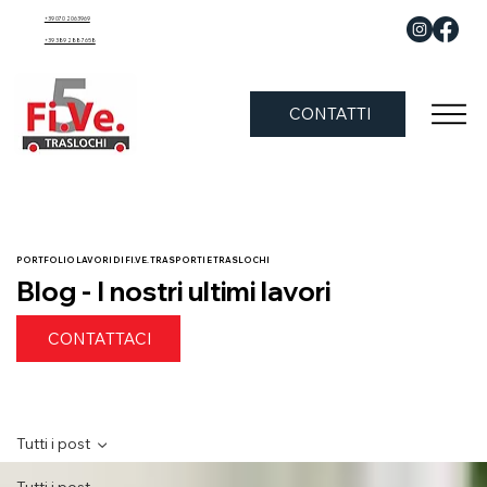
+39 070 2063969
+39 389 288 7658
CONTATTI
PORTFOLIO LAVORI DI FI.VE. TRASPORTI E TRASLOCHI
Blog - I nostri ultimi lavori
CONTATTACI
Tutti i post