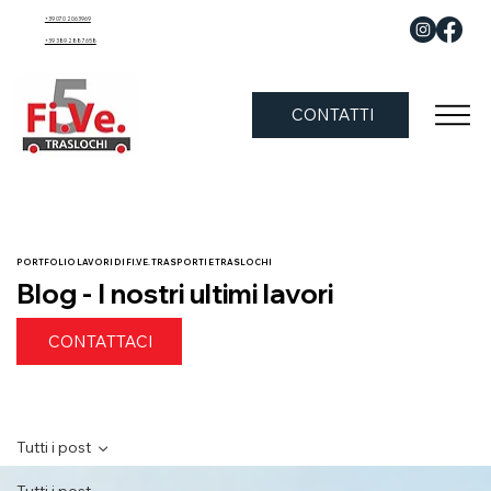
+39 070 2063969
+39 389 288 7658
CONTATTI
PORTFOLIO LAVORI DI FI.VE. TRASPORTI E TRASLOCHI
Blog - I nostri ultimi lavori
CONTATTACI
Tutti i post