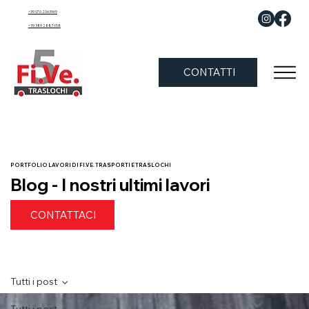
+39 070 2063969
+39 389 288 7658
CONTATTI
PORTFOLIO LAVORI DI FI.VE. TRASPORTI E TRASLOCHI
Blog - I nostri ultimi lavori
CONTATTACI
Tutti i post