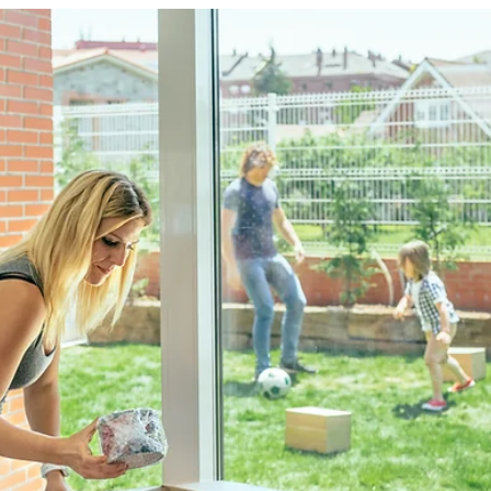
Fi.Ve Traslochi
7 feb 2025
Tempo di lettura: 3 min
10 oggetti che non dovresti mai portare
con te in un nuovo appartamento
Traslocare è il momento ideale per fare ordine e liberarsi del
superfluo. Spesso, durante il trasloco, ci si rende conto di quante
cose...