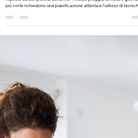
freddo e dall’umidità
Traslocare durante i mesi invernali può sembrare più complesso
rispetto ad altri periodi dell’anno. Freddo, pioggia, umidità e giorna
più corte richiedono una pianificazione attenta e l’utilizzo di tecnic
specifiche per evitare danni a mobili, arredi e ambienti. Con la gius
organizzazione e il supporto di professionisti esperti, il trasloco in
inverno può svolgersi in modo sicuro, efficiente e senza imprevisti.
principali criticità di un trasloco invernale Durante l’