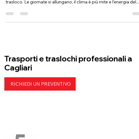
Fi.Ve Traslochi
23 gen 2025
Tempo di lettura: 3 min
5 consigli per un trasloco primaverile
senza stress
La primavera è spesso considerata la stagione perfetta per un
trasloco. Le giornate si allungano, il clima è più mite e l’energia del...