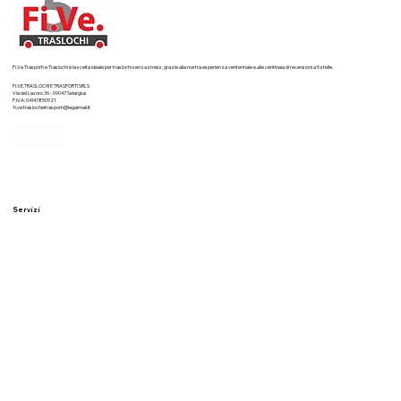
Trasporti e traslochi professionali a
Cagliari
RICHIEDI UN PREVENTIVO
Fi.Ve Trasporti e Traslochi è la scelta ideale per traslochi senza stress, grazie alla nostra esperienza ventennale e alle centinaia di recensioni a 5 stelle.
FI.VE.TRASLOCHI E TRASPORTI SRLS
Via del Lavoro 36 - 09047 Selargius
P.IVA: 04147850921
fi.ve.traslochietrasporti@legalmail.it