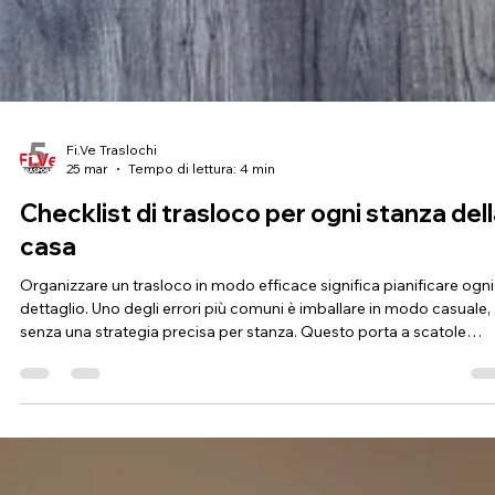
Fi.Ve Traslochi
25 mar
Tempo di lettura: 4 min
Checklist di trasloco per ogni stanza del
casa
Organizzare un trasloco in modo efficace significa pianificare ogni
dettaglio. Uno degli errori più comuni è imballare in modo casuale,
senza una strategia precisa per stanza. Questo porta a scatole
confuse, oggetti introvabili e tempi di sistemazione molto più lung
del previsto. In questa guida trovi una checklist pratica suddivisa p
ambienti della casa: cucina, camere, bagno, sala e cantina. Segue
questi passaggi potrai rendere il tuo trasloco più ordinato, veloce 