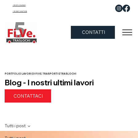
+39 070 2063969
+39 389 288 7658
CONTATTI
PORTFOLIO LAVORI DI FI.VE. TRASPORTI E TRASLOCHI
Blog - I nostri ultimi lavori
CONTATTACI
Tutti i post