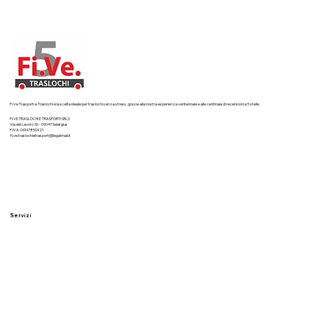
Fi.Ve Trasporti e Traslochi è la scelta ideale per traslochi senza stress, grazie alla nostra esperienza ventennale e alle centinaia di recensioni a 5 stelle.
FI.VE.TRASLOCHI E TRASPORTI SRLS
Via del Lavoro 36 - 09047 Selargius
P.IVA: 04147850921
fi.ve.traslochietrasporti@legalmail.it
Servizi
Traslochi residenziali
Traslochi aziendali