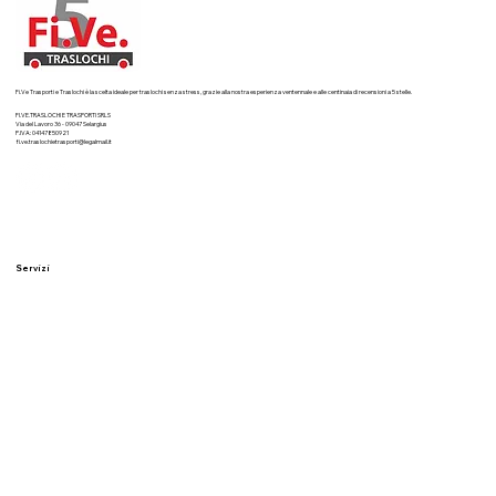
Fi.Ve Trasporti e Traslochi è la scelta ideale per traslochi senza stress, grazie alla nostra esperienza ventennale e alle centinaia di recensioni a 5 stelle.
FI.VE.TRASLOCHI E TRASPORTI SRLS
Via del Lavoro 36 - 09047 Selargius
P.IVA: 04147850921
fi.ve.traslochietrasporti@legalmail.it
Servizi
Traslochi residenziali