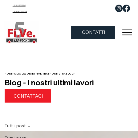
+39 070 2063969
+39 389 288 7658
CONTATTI
PORTFOLIO LAVORI DI FI.VE. TRASPORTI E TRASLOCHI
Blog - I nostri ultimi lavori
CONTATTACI
Tutti i post