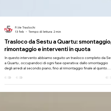
Fi.Ve Traslochi
13 feb
Tempo di lettura: 2 min
Trasloco da Sestu a Quartu: smontaggio
rimontaggio e interventi in quota
In questo intervento abbiamo seguito un trasloco completo da Se
a Quartu , occupandoci di ogni fase operativa: dallo smontaggio
degli arredi al secondo piano, fino al rimontaggio finale al quinto
piano della nuova abitazione. Un lavoro che ha richiesto
organizzazione, coordinamento e l’utilizzo di attrezzature specific
per operare in sicurezza anche in altezza. Smontaggio e
preparazione a Sestu Nel punto di partenza, situato al secondo