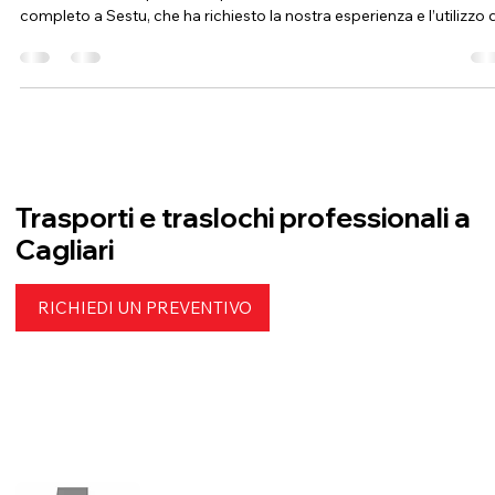
Fi.Ve Traslochi
17 gen 2025
Tempo di lettura: 2 min
Trasporto, montaggio e precisione: un
intervento riuscito a Sestu
Abbiamo avuto il piacere di portare a termine un intervento
completo a Sestu, che ha richiesto la nostra esperienza e l’utilizzo di
Trasporti e traslochi professionali a
Cagliari
RICHIEDI UN PREVENTIVO