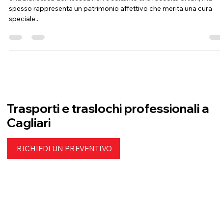
spostare libri senza rovinarli
Una biblioteca domestica non è soltanto una raccolta di libri, ma
spesso rappresenta un patrimonio affettivo che merita una cura
speciale...
Trasporti e traslochi professionali a
Cagliari
RICHIEDI UN PREVENTIVO