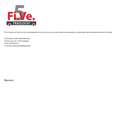
Fi.Ve Trasporti e Traslochi è la scelta ideale per traslochi senza stress, grazie alla nostra esperienza ventennale e alle centinaia di recensioni a 5 stelle.
FI.VE.TRASLOCHI E TRASPORTI SRLS
Via del Lavoro 36 - 09047 Selargius
P.IVA: 04147850921
fi.ve.traslochietrasporti@legalmail.it
Servizi
Traslochi residenziali
Traslochi aziendali
Imballaggi professionali