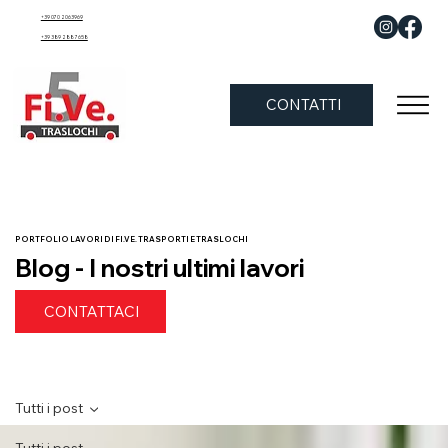
+39 070 2063969
+39 389 288 7658
CONTATTI
PORTFOLIO LAVORI DI FI.VE. TRASPORTI E TRASLOCHI
Blog - I nostri ultimi lavori
CONTATTACI
Tutti i post