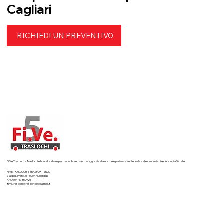
Trasporti e traslochi professionali a
Cagliari
RICHIEDI UN PREVENTIVO
Fi.Ve Trasporti e Traslochi è la scelta ideale per traslochi senza stress, grazie alla nostra esperienza ventennale e alle centinaia di recensioni a 5 stelle.
FI.VE.TRASLOCHI E TRASPORTI SRLS
Via del Lavoro 36 - 09047 Selargius
P.IVA: 04147850921
fi.ve.traslochietrasporti@legalmail.it