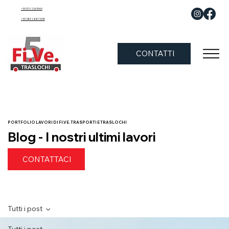
+39 070 2063969
+39 389 288 7658
CONTATTI
PORTFOLIO LAVORI DI FI.VE. TRASPORTI E TRASLOCHI
Blog - I nostri ultimi lavori
CONTATTACI
Tutti i post