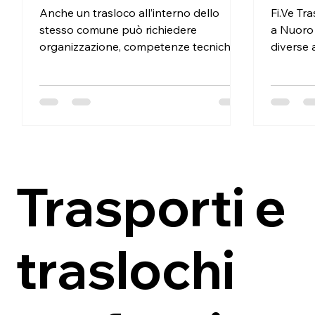
Anche un trasloco all’interno dello
Fi.Ve Tra
stesso comune può richiedere
a Nuoro 
organizzazione, competenze tecniche e
diverse 
coordinamento preciso. In questo
un’aziend
intervento abbiamo seguito un
stati co
trasloco completo da Assemini ad
sede azi
Assemini , occupandoci di ogni fase
riguarda
operativa: dalla movimentazione
dei dive
dell’intera abitazione fino al ritiro e
degli spa
montaggio di una nuova cucina
caratter
Trasporti e
acquistata presso Mondo Convenienza
elemento
ad Assemini. Un lavoro articolato che
montaggi
ha richiesto pianificazione, mezzi
richieda
adeguati e competenze specifiche n
traslochi