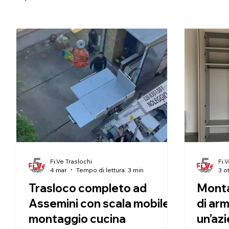
Fi.Ve Traslochi
Fi.
4 mar
Tempo di lettura: 3 min
3 o
Trasloco completo ad
Monta
Assemini con scala mobile e
di ar
montaggio cucina
un’az