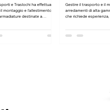
sporti e Traslochi ha effettuato
Gestire il trasporto e il
il montaggio e l’allestimento di
arredamenti di alta gam
armadiature destinate a
che richiede esperienza,
a agricola. Gli arredi erano già
e cura per ogni...
nsegnati direttamente presso la
endale. Il nostro incarico
va quindi il montaggio accurato
rsi moduli e la configurazione
zi interni, nel rispetto delle
istiche tecniche di ciascun
. L’intervento mostra come il
o di mobili professionali
 precisione,