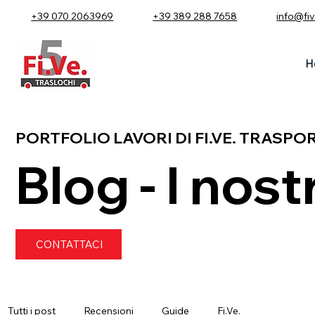
+39 070 2063969
+39 389 288 7658
info@fi
H
PORTFOLIO LAVORI DI FI.VE. TRASPO
Blog - I nostr
CONTATTACI
Tutti i post
Recensioni
Guide
Fi.Ve.