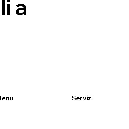
i a
Menu
Servizi
ome
Traslochi residenziali
hi siamo
Traslochi aziendali