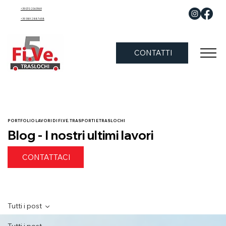
+39 070 2063969
+39 389 288 7658
CONTATTI
PORTFOLIO LAVORI DI FI.VE. TRASPORTI E TRASLOCHI
Blog - I nostri ultimi lavori
CONTATTACI
Tutti i post