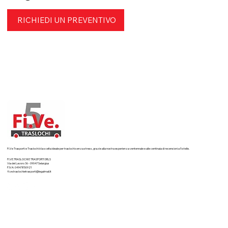
Cagliari
RICHIEDI UN PREVENTIVO
Fi.Ve Trasporti e Traslochi è la scelta ideale per traslochi senza stress, grazie alla nostra esperienza ventennale e alle centinaia di recensioni a 5 stelle.
FI.VE.TRASLOCHI E TRASPORTI SRLS
Via del Lavoro 36 - 09047 Selargius
P.IVA: 04147850921
fi.ve.traslochietrasporti@legalmail.it