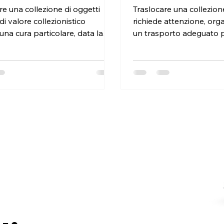
ionistico in sicurezza
re una collezione di oggetti
Traslocare una collezione
 di valore collezionistico
richiede attenzione, org
 una cura particolare, data la
un trasporto adeguato p
 e l'importanza...
danni o alterazioni...