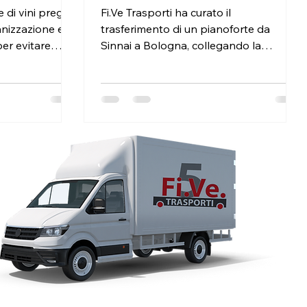
nazionale
 di vini pregiati
Fi.Ve Trasporti ha curato il
anizzazione e
trasferimento di un pianoforte da
er evitare
Sinnai a Bologna, collegando la
Sardegna alla Penisola per la consegna
di uno strumento particolarmente
delicato. Un pianoforte non può essere
considerato soltanto un mobile
pesante. Peso, ingombro, struttura e
sensibilità delle componenti richiedono
una pianificazione specifica,
soprattutto quando il trasporto
interessa una tratta nazionale. Ogni
passaggio deve essere valutato in
relazione al modello dello strume