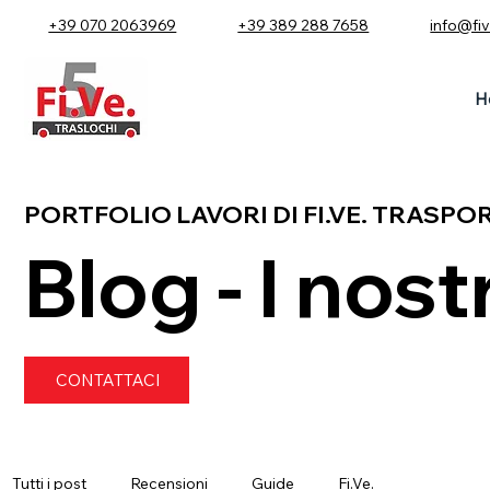
+39 070 2063969
+39 389 288 7658
info@fi
H
PORTFOLIO LAVORI DI FI.VE. TRASPO
Blog - I nostr
CONTATTACI
Tutti i post
Recensioni
Guide
Fi.Ve.