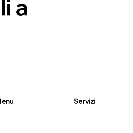
i a
Menu
Servizi
ome
Traslochi residenziali
hi siamo
Traslochi aziendali