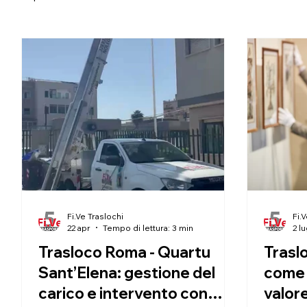
Fi.Ve Traslochi
Fi.
22 apr
Tempo di lettura: 3 min
2 l
Trasloco Roma - Quartu
Traslo
Sant’Elena: gestione del
come 
carico e intervento con
valore